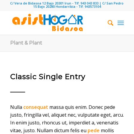
C/ Vera de Bidasoa 12 Bajo 20301 Irun - Tlf: 943 043 833 | C/ San Pedro
15 Bajo 20280 Hondarribia - Tlf: 943573104
Plant & Plant
Classic Single Entry
Nulla
consequat
massa quis enim. Donec pede
justo, fringilla vel, aliquet nec, vulputate eget, arcu.
In enim justo, rhoncus ut, imperdiet a, venenatis
vitae, justo. Nullam dictum felis eu
pede
mollis