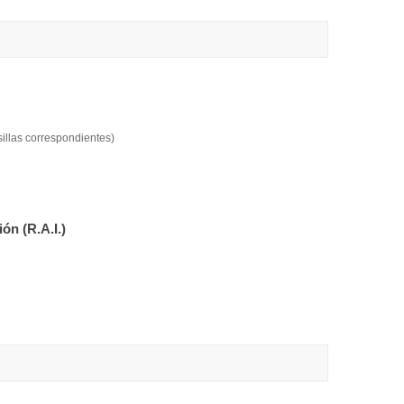
illas correspondientes)
ón (R.A.I.)